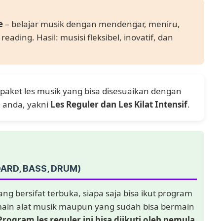
e
– belajar musik dengan mendengar, meniru,
ding. Hasil: musisi fleksibel, inovatif, dan
 paket les musik yang bisa disesuaikan dengan
 anda, yakni
Les Reguler dan Les Kilat Intensif
.
OARD, BASS, DRUM)
ang bersifat terbuka, siapa saja bisa ikut program
rmain alat musik maupun yang sudah bisa bermain
Program les reguler ini bisa diikuti oleh pemula