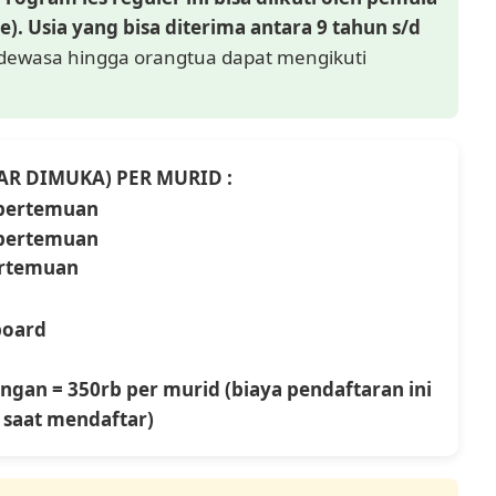
. Usia yang bisa diterima antara 9 tahun s/d
, dewasa hingga orangtua dapat mengikuti
YAR DIMUKA) PER MURID :
x pertemuan
x pertemuan
pertemuan
yboard
ngan = 350rb per murid (biaya pendaftaran ini
 saat mendaftar)