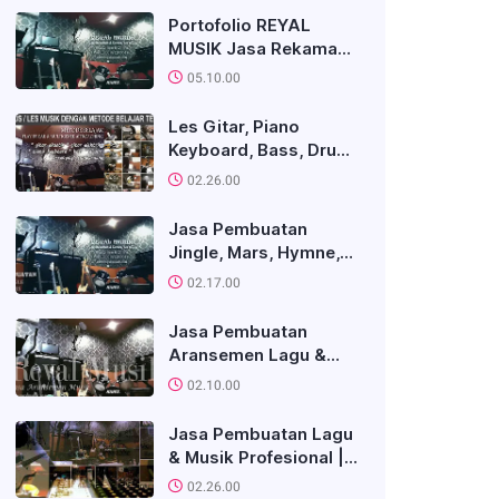
Portofolio REYAL
MUSIK Jasa Rekaman,
Aransemen Musik Dan
05.10.00
Pembuatan Lagu
(Sample Produk)
Les Gitar, Piano
Keyboard, Bass, Drum,
Kursus Musik Jakarta
02.26.00
Terbaik & Terjangkau
Jasa Pembuatan
Jingle, Mars, Hymne,
Soundtrack,
02.17.00
Themesong
Jasa Pembuatan
Aransemen Lagu &
Musik ( Offline / Online
02.10.00
)
Jasa Pembuatan Lagu
& Musik Profesional |
Biaya Terjangkau
02.26.00