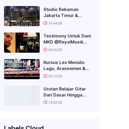
Studio Rekaman
Jakarta Timur &
Kursus Musik PRO,
14.44.00
Biaya Terjangkau
Testimony Untuk Dani
MKD @ReyalMusik
Dari Klien Rekaman,
04.42.00
Murid, Musisi,
Pemerhati, dll....
Kursus Les Menulis
Lagu, Aransemen &
Produksi Musik
00.12.00
(Arranger, Songwriter,
Produser) Terbaik Di
Urutan Belajar Gitar
Jakarta
Dari Dasar Hingga
Mahir: Panduan
14.02.00
Sistematis Untuk
Pemula
Labels Cloud