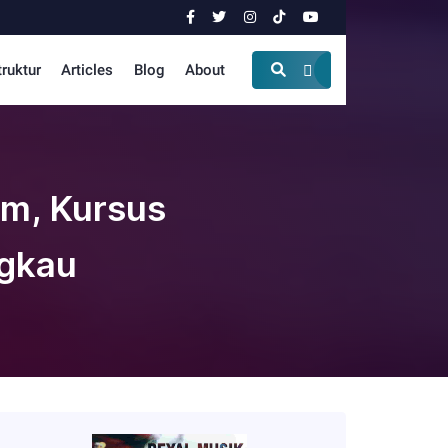
truktur
Articles
Blog
About
um, Kursus
ngkau